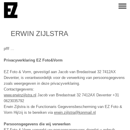
ERWIN ZIJLSTRA
pfff …
Privacyverklaring
EZ
Foto&Vorm
EZ
Foto & Vorm, gevestigd aan Jacob van Bredastraat 32 7412AX
Deventer, is verantwoordelijk voor de verwerking van persoonsgegevens
zoals weergegeven in deze privacyverklaring.
Contactgegevens:
www.erwinzijlstra.nl
Jacob van Bredastraat 32 7412AX Deventer +31
0623035792
Erwin Zijlstra is de Functionaris Gegevensbescherming van
EZ
Foto &
Vorm Hij/zij is te bereiken via
erwin.zijlstra@kpnmail.nl
Persoonsgegevens die wij verwerken
EZ
Foto & Vorm verwerkt uw persoonsgegevens doordat u gebruik