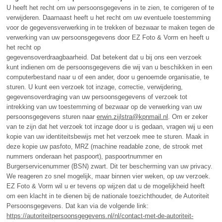
U heeft het recht om uw persoonsgegevens in te zien, te corrigeren of te
verwijderen. Daarnaast heeft u het recht om uw eventuele toestemming
voor de gegevensverwerking in te trekken of bezwaar te maken tegen de
verwerking van uw persoonsgegevens door
EZ
Foto & Vorm en heeft u
het recht op
gegevensoverdraagbaarheid. Dat betekent dat u bij ons een verzoek
kunt indienen om de persoonsgegevens die wij van u beschikken in een
computerbestand naar u of een ander, door u genoemde organisatie, te
sturen. U kunt een verzoek tot inzage, correctie, verwijdering,
gegevensoverdraging van uw persoonsgegevens of verzoek tot
intrekking van uw toestemming of bezwaar op de verwerking van uw
persoonsgegevens sturen naar
erwin.zijlstra@kpnmail.nl
. Om er zeker
van te zijn dat het verzoek tot inzage door u is gedaan, vragen wij u een
kopie van uw identiteitsbewijs met het verzoek mee te sturen. Maak in
deze kopie uw pasfoto,
MRZ
(machine readable zone, de strook met
nummers onderaan het paspoort), paspoortnummer en
Burgerservicenummer (BSN) zwart. Dit ter bescherming van uw privacy.
We reageren zo snel mogelijk, maar binnen vier weken, op uw verzoek.
EZ
Foto & Vorm wil u er tevens op wijzen dat u de mogelijkheid heeft
om een klacht in te dienen bij de nationale toezichthouder, de Autoriteit
Persoonsgegevens. Dat kan via de volgende link:
https://autoriteitpersoonsgegevens.nl/nl/contact-met-de-autoriteit-